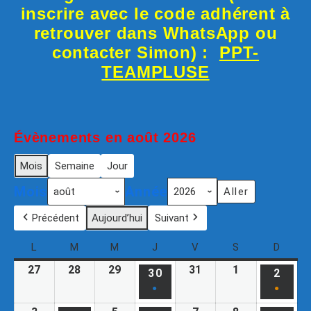
inscrire avec le code adhérent à
retrouver dans WhatsApp ou
contacter Simon) :
PPT-
TEAMPLUSE
Évènements en août 2026
Mois
Semaine
Jour
Mois
Année
Précédent
Aujourd’hui
Suivant
L
M
M
J
V
S
D
27
28
29
31
1
30
2
●
●