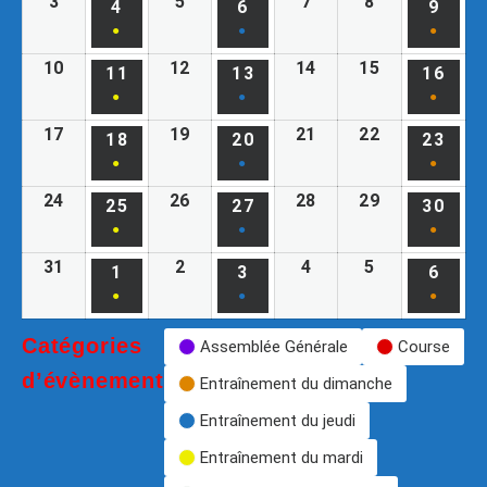
3
5
7
8
4
6
9
●
●
●
10
12
14
15
11
13
16
●
●
●
17
19
21
22
18
20
23
●
●
●
24
26
28
29
25
27
30
●
●
●
31
2
4
5
1
3
6
●
●
●
Catégories
Assemblée Générale
Course
d’évènement
Entraînement du dimanche
Entraînement du jeudi
Entraînement du mardi