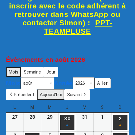
inscrire avec le code adhérent à
retrouver dans WhatsApp ou
contacter Simon) :
PPT-
TEAMPLUSE
Évènements en août 2026
Mois
Semaine
Jour
Mois
Année
Précédent
Aujourd’hui
Suivant
L
M
M
J
V
S
D
27
28
29
31
1
30
2
●
●