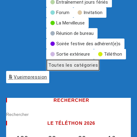
Entraînement jours fériés
Forum
Invitation
La Mervilleuse
Réunion de bureau
Soirée festive des adhérent(e)s
Sortie extérieure
Téléthon
Toutes les catégories
Vue
impression
RECHERCHER
LE TÉLÉTHON 2026