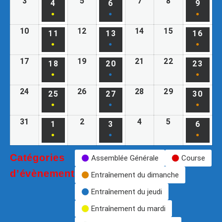
3
5
7
8
4
6
9
●
●
●
10
12
14
15
11
13
16
●
●
●
17
19
21
22
18
20
23
●
●
●
24
26
28
29
25
27
30
●
●
●
31
2
4
5
1
3
6
●
●
●
Catégories
Assemblée Générale
Course
d’évènement
Entraînement du dimanche
Entraînement du jeudi
Entraînement du mardi