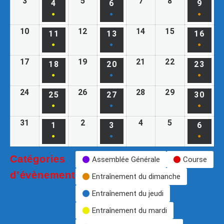
3
5
7
8
4
6
9
●
●
●
10
12
14
15
11
13
16
●
●
●
17
19
21
22
18
20
23
●
●
●
24
26
28
29
25
27
30
●
●
●
31
2
4
5
1
3
6
●
●
●
Catégories
Assemblée Générale
Course
d’évènement
Entraînement du dimanche
Entraînement du jeudi
Entraînement du mardi