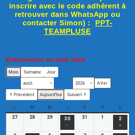
inscrire avec le code adhérent à
retrouver dans WhatsApp ou
contacter Simon) :
PPT-
TEAMPLUSE
Évènements en août 2026
Mois
Semaine
Jour
Mois
Année
Précédent
Aujourd’hui
Suivant
L
M
M
J
V
S
D
27
28
29
31
1
30
2
●
●