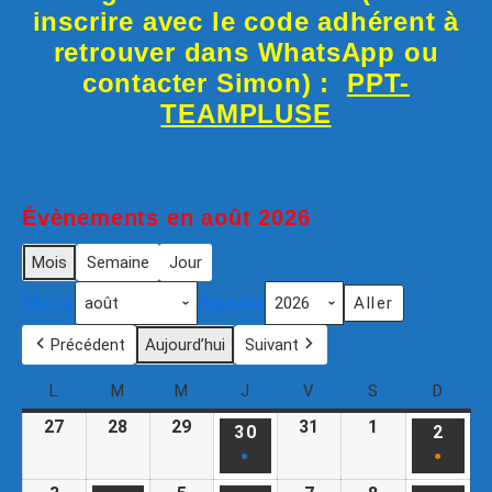
inscrire avec le code adhérent à
retrouver dans WhatsApp ou
contacter Simon) :
PPT-
TEAMPLUSE
Évènements en août 2026
Mois
Semaine
Jour
Mois
Année
Précédent
Aujourd’hui
Suivant
L
M
M
J
V
S
D
27
28
29
31
1
30
2
●
●