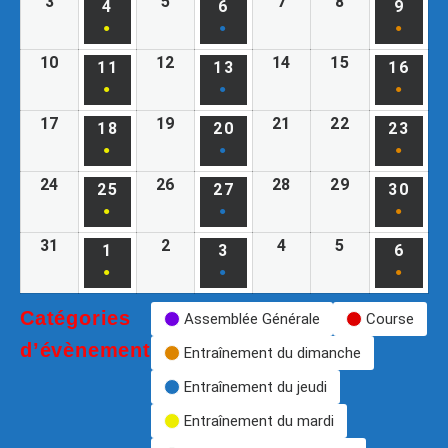
3
5
7
8
4
6
9
●
●
●
10
12
14
15
11
13
16
●
●
●
17
19
21
22
18
20
23
●
●
●
24
26
28
29
25
27
30
●
●
●
31
2
4
5
1
3
6
●
●
●
Catégories
Assemblée Générale
Course
d’évènement
Entraînement du dimanche
Entraînement du jeudi
Entraînement du mardi