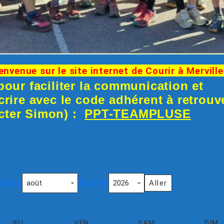
 sur le site internet de Courir à Merville
pour faciliter la communication et
crire avec le code adhérent à retrouv
cter Simon) :
PPT-TEAMPLUSE
Mois
Année
JEU
VEN
SAM
DIM