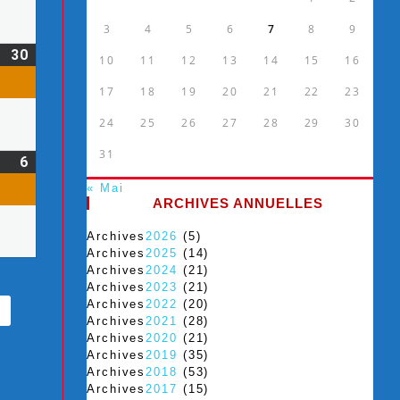
3
4
5
6
7
8
9
30
10
11
12
13
14
15
16
17
18
19
20
21
22
23
24
25
26
27
28
29
30
31
6
« Mai
ARCHIVES ANNUELLES
Archives
2026
(5)
Archives
2025
(14)
Archives
2024
(21)
Archives
2023
(21)
Archives
2022
(20)
Archives
2021
(28)
Archives
2020
(21)
Archives
2019
(35)
Archives
2018
(53)
Archives
2017
(15)