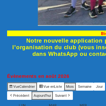
Bienvenue
Notre nouvelle application 
l’organisation du club (vous ins
dans WhatsApp ou conta
Évènements en août 2026
Vue
Calendrier
Vue en
Liste
Mois
Semaine
Jour
Précédent
Aujourd’hui
Suivant
LUN
MAR
MER