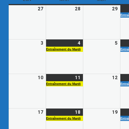
27
28
29
Entra
3
4
5
Entraînement du Mardi
Entra
10
11
12
Entraînement du Mardi
Entra
17
18
19
Entraînement du Mardi
Entra