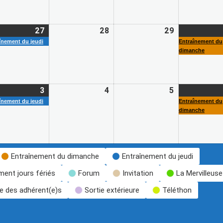
27
28
29
înement du jeudi
Entraînement du
dimanche
3
4
5
înement du jeudi
Entraînement du
dimanche
Entraînement du dimanche
Entraînement du jeudi
ment jours fériés
Forum
Invitation
La Mervilleuse
ve des adhérent(e)s
Sortie extérieure
Téléthon