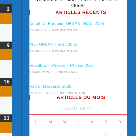
08h00
2
ARTICLES RÉCENTS
Détail Du Parcours URBAN TRAIL 2026
13 MAI 2026
/
0 COMMENTAIRE
Plan URBAN TRAIL 2026
9
13 MAI 2026
/
0 COMMENTAIRE
Résultats – Presse – Photos 2026
9 MARS 2026
/
0 COMMENTAIRE
16
Retrait Dossards 2026
20 FÉVRIER 2026
/
0 COMMENTAIRE
ARTICLES DU MOIS
AOÛT 2026
23
L
M
M
J
V
S
D
1
2