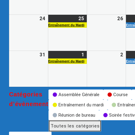
24
25
26
Entraînement du Mardi
Entra
31
1
2
Entraînement du Mardi
Entra
Catégories
Assemblée Générale
Course
d’évènement
Entraînement du mardi
Entraîne
Réunion de bureau
Soirée festi
Toutes les catégories