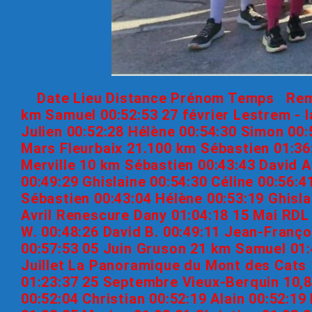
Date Lieu Distance Prénom Temps Remarq
km Samuel 00:52:53 27 février Lestrem - l
Julien 00:52:28 Hélène 00:54:30 Simon 00:
Mars Fleurbaix 21.100 km Sébastien 01:36
Merville 10 km Sébastien 00:43:43 David A
00:49:29 Ghislaine 00:54:30 Céline 00:56:
Sébastien 00:43:04 Hélène 00:53:19 Ghislai
Avril Renescure Dany 01:04:18 15 Mai RDL
W. 00:48:26 David B. 00:49:11 Jean-François
00:57:53 05 Juin Gruson 21 km Samuel 01
Juillet La Panoramique du Mont des Cats
01:23:37 25 Septembre Vieux-Berquin 10,8
00:52:04 Christian 00:52:19 Alain 00:52:19