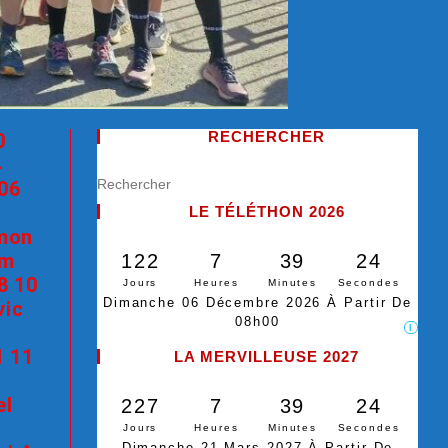
RECHERCHER
0
4
 06
s
LE TÉLÉTHON 2026
imon
km
122
7
39
23
8 10
Jours
Heures
Minutes
Secondes
Dimanche 06 Décembre 2026 À Partir De
vic
08h00
I
1 11
LA MERVILLEUSE 2027
el
227
7
39
23
Jours
Heures
Minutes
Secondes
Dimanche 21 Mars 2027 À Partir De