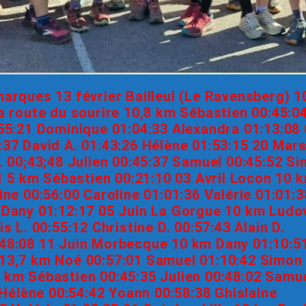
ues 13 février Bailleul (Le Ravensberg) 1
a route du sourire 10,8 km Sébastien 00:45:0
55:21 Dominique 01:04:33 Alexandra 01:13:08
:37 David A. 01:43:26 Hélène 01:53:15 20 Mar
. 00;43;48 Julien 00:45:37 Samuel 00:45:52 S
41 5 km Sébastien 00:21:10 03 Avril Locon 10 
ne 00:56:00 Caroline 01:01:36 Valérie 01:01:3
 Dany 01:12:17 05 Juin La Gorgue 10 km Ludo
 L. 00:55:12 Christine D. 00:57:43 Alain D.
:48:08 11 Juin Morbecque 10 km Dany 01:10:5
 13,7 km Noé 00:57:01 Samuel 01:10:42 Simon
 km Sébastien 00:45:35 Julien 00:48:02 Samu
 Hélène 00:54:42 Yoann 00:58:38 Ghislaine