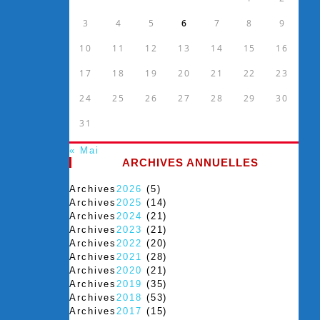
3
4
5
6
7
8
9
10
11
12
13
14
15
16
17
18
19
20
21
22
23
24
25
26
27
28
29
30
31
« Mai
ARCHIVES ANNUELLES
Archives
2026
(5)
Archives
2025
(14)
Archives
2024
(21)
Archives
2023
(21)
Archives
2022
(20)
Archives
2021
(28)
Archives
2020
(21)
Archives
2019
(35)
Archives
2018
(53)
Archives
2017
(15)