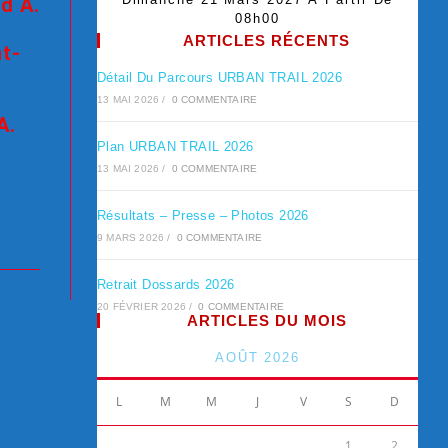
id A.
08h00
ARTICLES RÉCENTS
t-
6
Détail Du Parcours URBAN TRAIL 2026
13 MAI 2026
/
0 COMMENTAIRE
A.
Plan URBAN TRAIL 2026
13 MAI 2026
/
0 COMMENTAIRE
Résultats – Presse – Photos 2026
9 MARS 2026
/
0 COMMENTAIRE
Retrait Dossards 2026
20 FÉVRIER 2026
/
0 COMMENTAIRE
ARTICLES DU MOIS
AOÛT 2026
L
M
M
J
V
S
D
1
2