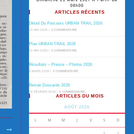
08h00
ARTICLES RÉCENTS
Détail Du Parcours URBAN TRAIL 2026
13 MAI 2026
/
0 COMMENTAIRE
Plan URBAN TRAIL 2026
13 MAI 2026
/
0 COMMENTAIRE
Résultats – Presse – Photos 2026
9 MARS 2026
/
0 COMMENTAIRE
Retrait Dossards 2026
20 FÉVRIER 2026
/
0 COMMENTAIRE
ARTICLES DU MOIS
AOÛT 2026
L
M
M
J
V
S
D
t
1
2