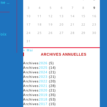
urne …
3
4
5
6
7
8
9
10
11
12
13
14
15
16
17
18
19
20
21
22
23
24
25
26
27
28
29
30
Voix
31
« Mai
ARCHIVES ANNUELLES
Archives
2026
(5)
Archives
2025
(14)
Archives
2024
(21)
Archives
2023
(21)
Archives
2022
(20)
Archives
2021
(28)
Archives
2020
(21)
Archives
2019
(35)
Archives
2018
(53)
Archives
2017
(15)