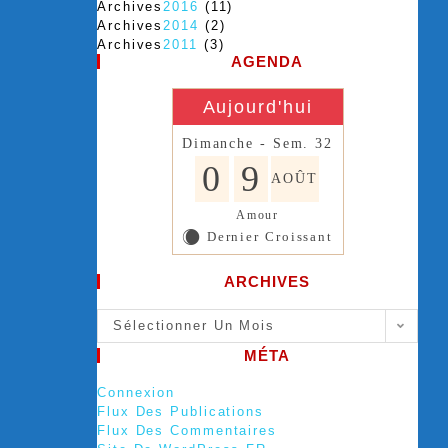
Archives
2016
(11)
Archives
2014
(2)
Archives
2011
(3)
AGENDA
Aujourd'hui
Dimanche - Sem. 32
0
9
AOÛT
Amour
Dernier Croissant
X
ARCHIVES
Sélectionner Un Mois
MÉTA
Connexion
Flux Des Publications
Flux Des Commentaires