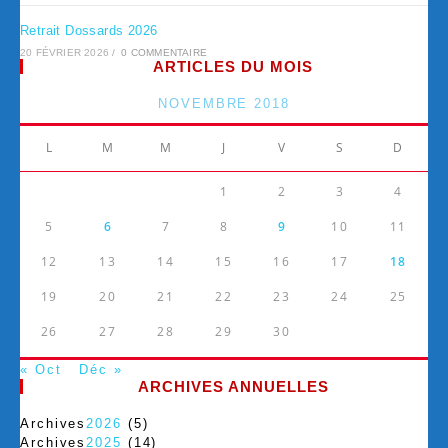
Retrait Dossards 2026
20 FÉVRIER 2026
/
0 COMMENTAIRE
ARTICLES DU MOIS
NOVEMBRE 2018
L
M
M
J
V
S
D
1
2
3
4
5
6
7
8
9
10
11
12
13
14
15
16
17
18
19
20
21
22
23
24
25
26
27
28
29
30
« Oct
Déc »
ARCHIVES ANNUELLES
Archives
2026
(5)
Archives
2025
(14)