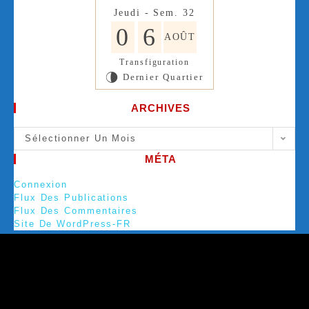
Jeudi - Sem. 32
0
6
AOÛT
Transfiguration
Dernier Quartier
U
ARCHIVES
Sélectionner Un Mois
MÉTA
Connexion
Flux Des Publications
Flux Des Commentaires
Site De WordPress-FR