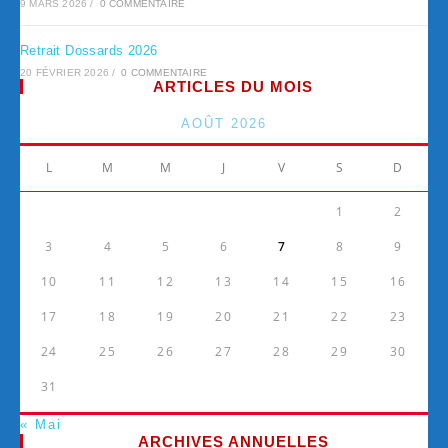
9 MARS 2026
/
0 COMMENTAIRE
Retrait Dossards 2026
20 FÉVRIER 2026
/
0 COMMENTAIRE
ARTICLES DU MOIS
AOÛT 2026
L
M
M
J
V
S
D
1
2
3
4
5
6
7
8
9
10
11
12
13
14
15
16
17
18
19
20
21
22
23
24
25
26
27
28
29
30
31
« Mai
ARCHIVES ANNUELLES