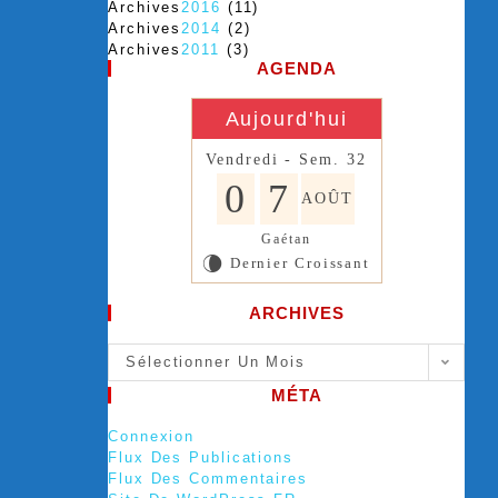
Archives
2016
(11)
Archives
2014
(2)
Archives
2011
(3)
AGENDA
Aujourd'hui
Vendredi - Sem. 32
0
7
AOÛT
Gaétan
Dernier Croissant
V
ARCHIVES
Sélectionner Un Mois
MÉTA
Connexion
Flux Des Publications
Flux Des Commentaires