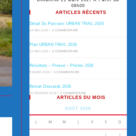
08h00
ARTICLES RÉCENTS
Détail Du Parcours URBAN TRAIL 2026
13 MAI 2026
/
0 COMMENTAIRE
Plan URBAN TRAIL 2026
13 MAI 2026
/
0 COMMENTAIRE
Résultats – Presse – Photos 2026
9 MARS 2026
/
0 COMMENTAIRE
Retrait Dossards 2026
20 FÉVRIER 2026
/
0 COMMENTAIRE
ARTICLES DU MOIS
AOÛT 2026
L
M
M
J
V
S
D
1
2