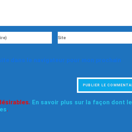
ite dans le navigateur pour mon prochain
ndésirables.
En savoir plus sur la façon dont l
ées
.