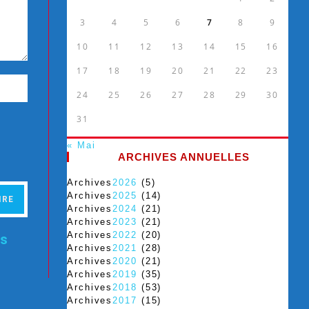
3
4
5
6
7
8
9
10
11
12
13
14
15
16
17
18
19
20
21
22
23
24
25
26
27
28
29
30
31
« Mai
ARCHIVES ANNUELLES
Archives
2026
(5)
Archives
2025
(14)
Archives
2024
(21)
Archives
2023
(21)
Archives
2022
(20)
es
Archives
2021
(28)
Archives
2020
(21)
Archives
2019
(35)
Archives
2018
(53)
Archives
2017
(15)