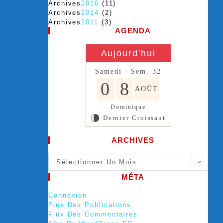
Archives
2016
(11)
Archives
2014
(2)
Archives
2011
(3)
AGENDA
Aujourd'hui
Samedi - Sem. 32
0
8
AOÛT
Dominique
Dernier Croissant
V
ARCHIVES
Sélectionner Un Mois
MÉTA
Connexion
Flux Des Publications
Flux Des Commentaires