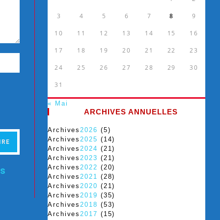
3
4
5
6
7
8
9
10
11
12
13
14
15
16
17
18
19
20
21
22
23
24
25
26
27
28
29
30
31
« Mai
ARCHIVES ANNUELLES
Archives
2026
(5)
Archives
2025
(14)
Archives
2024
(21)
Archives
2023
(21)
Archives
2022
(20)
es
Archives
2021
(28)
Archives
2020
(21)
Archives
2019
(35)
Archives
2018
(53)
Archives
2017
(15)