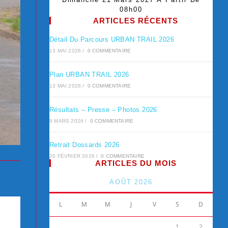
08h00
ARTICLES RÉCENTS
Détail Du Parcours URBAN TRAIL 2026
13 MAI 2026
/
0 COMMENTAIRE
Plan URBAN TRAIL 2026
13 MAI 2026
/
0 COMMENTAIRE
Résultats – Presse – Photos 2026
9 MARS 2026
/
0 COMMENTAIRE
Retrait Dossards 2026
20 FÉVRIER 2026
/
0 COMMENTAIRE
ARTICLES DU MOIS
AOÛT 2026
L
M
M
J
V
S
D
1
2