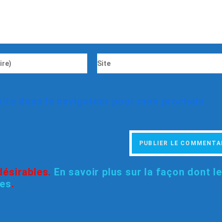
ite dans le navigateur pour mon prochain
ndésirables.
En savoir plus sur la façon dont l
ées
.