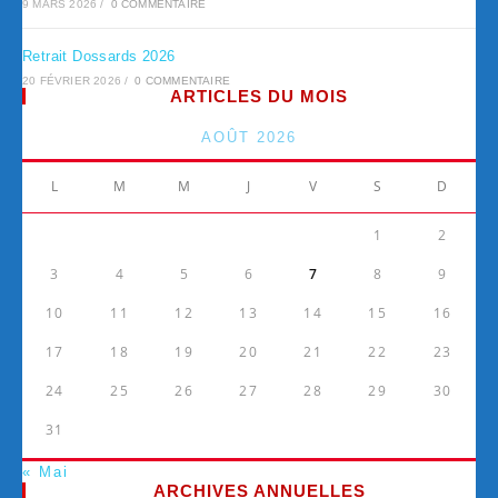
9 MARS 2026
/
0 COMMENTAIRE
Retrait Dossards 2026
20 FÉVRIER 2026
/
0 COMMENTAIRE
ARTICLES DU MOIS
AOÛT 2026
L
M
M
J
V
S
D
1
2
3
4
5
6
7
8
9
10
11
12
13
14
15
16
17
18
19
20
21
22
23
24
25
26
27
28
29
30
31
« Mai
ARCHIVES ANNUELLES