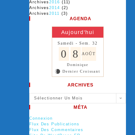
Archives
2016
(11)
Archives
2014
(2)
Archives
2011
(3)
AGENDA
Aujourd'hui
Samedi - Sem. 32
0
8
AOÛT
Dominique
Dernier Croissant
W
ARCHIVES
Sélectionner Un Mois
MÉTA
Connexion
Flux Des Publications
Flux Des Commentaires