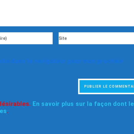
ite dans le navigateur pour mon prochain
ndésirables.
En savoir plus sur la façon dont l
ées
.