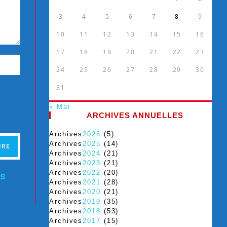
3
4
5
6
7
8
9
10
11
12
13
14
15
16
17
18
19
20
21
22
23
24
25
26
27
28
29
30
31
« Mai
ARCHIVES ANNUELLES
Archives
2026
(5)
Archives
2025
(14)
Archives
2024
(21)
Archives
2023
(21)
Archives
2022
(20)
es
Archives
2021
(28)
Archives
2020
(21)
Archives
2019
(35)
Archives
2018
(53)
Archives
2017
(15)