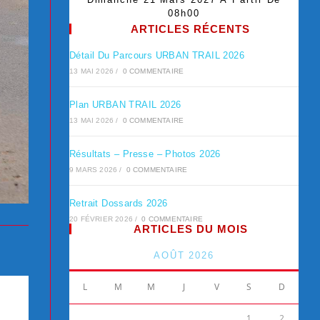
08h00
ARTICLES RÉCENTS
Détail Du Parcours URBAN TRAIL 2026
13 MAI 2026
/
0 COMMENTAIRE
Plan URBAN TRAIL 2026
13 MAI 2026
/
0 COMMENTAIRE
Résultats – Presse – Photos 2026
9 MARS 2026
/
0 COMMENTAIRE
Retrait Dossards 2026
20 FÉVRIER 2026
/
0 COMMENTAIRE
ARTICLES DU MOIS
AOÛT 2026
L
M
M
J
V
S
D
1
2