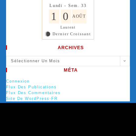
Lundi - Sem. 33
1
0
AOÛT
Laurent
Dernier Croissant
X
ARCHIVES
Sélectionner Un Mois
MÉTA
Connexion
Flux Des Publications
Flux Des Commentaires
Site De WordPress-FR