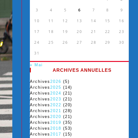
3
4
5
6
7
8
9
10
11
12
13
14
15
16
17
18
19
20
21
22
23
24
25
26
27
28
29
30
31
« Mai
ARCHIVES ANNUELLES
Archives
2026
(5)
Archives
2025
(14)
Archives
2024
(21)
Archives
2023
(21)
Archives
2022
(20)
Archives
2021
(28)
Archives
2020
(21)
Archives
2019
(35)
Archives
2018
(53)
Archives
2017
(15)