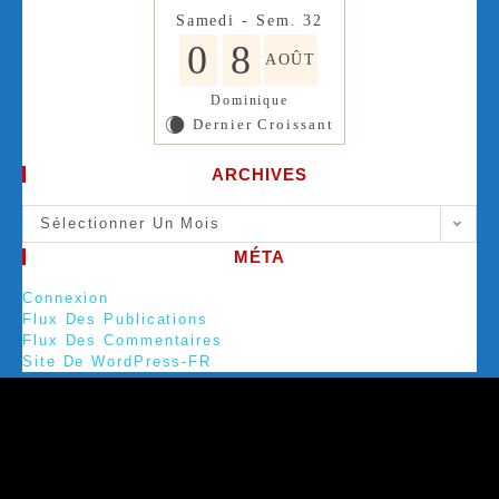
Samedi - Sem. 32
0
8
AOÛT
Dominique
Dernier Croissant
W
ARCHIVES
Sélectionner Un Mois
MÉTA
Connexion
Flux Des Publications
Flux Des Commentaires
Site De WordPress-FR