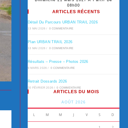
08h00
ARTICLES RÉCENTS
Détail Du Parcours URBAN TRAIL 2026
13 MAI 2026
/
0 COMMENTAIRE
Plan URBAN TRAIL 2026
13 MAI 2026
/
0 COMMENTAIRE
Résultats – Presse – Photos 2026
9 MARS 2026
/
0 COMMENTAIRE
Retrait Dossards 2026
20 FÉVRIER 2026
/
0 COMMENTAIRE
ARTICLES DU MOIS
AOÛT 2026
L
M
M
J
V
S
D
1
2