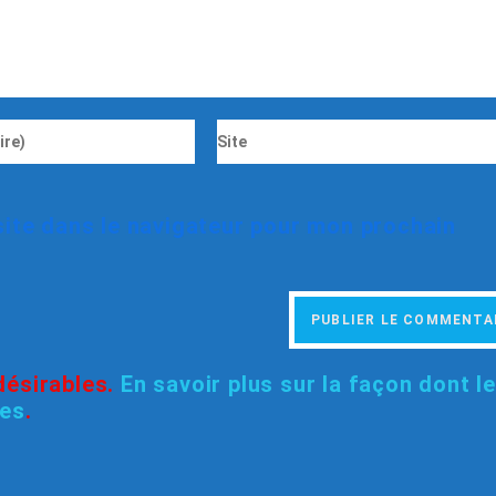
ite dans le navigateur pour mon prochain
ndésirables.
En savoir plus sur la façon dont l
ées
.