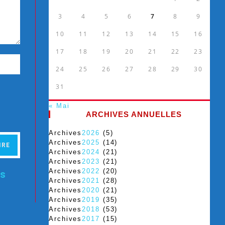
3
4
5
6
7
8
9
10
11
12
13
14
15
16
17
18
19
20
21
22
23
24
25
26
27
28
29
30
31
« Mai
ARCHIVES ANNUELLES
Archives
2026
(5)
Archives
2025
(14)
Archives
2024
(21)
Archives
2023
(21)
Archives
2022
(20)
es
Archives
2021
(28)
Archives
2020
(21)
Archives
2019
(35)
Archives
2018
(53)
Archives
2017
(15)