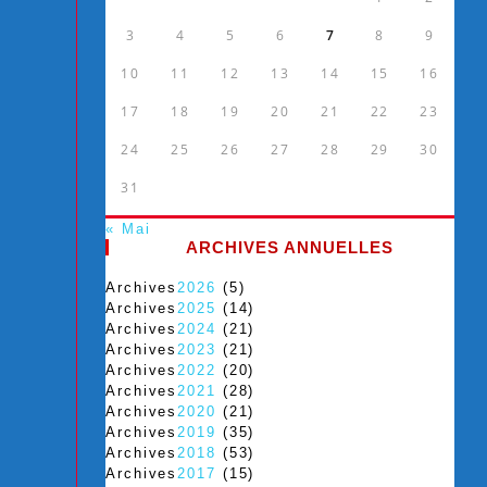
3
4
5
6
7
8
9
10
11
12
13
14
15
16
17
18
19
20
21
22
23
24
25
26
27
28
29
30
31
« Mai
ARCHIVES ANNUELLES
Archives
2026
(5)
Archives
2025
(14)
Archives
2024
(21)
Archives
2023
(21)
Archives
2022
(20)
Archives
2021
(28)
Archives
2020
(21)
Archives
2019
(35)
Archives
2018
(53)
Archives
2017
(15)