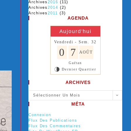
Archives
2016
(11)
Archives
2014
(2)
Archives
2011
(3)
AGENDA
Aujourd'hui
Vendredi - Sem. 32
0
7
AOÛT
Gaétan
Dernier Quartier
U
ARCHIVES
Sélectionner Un Mois
MÉTA
Connexion
Flux Des Publications
Flux Des Commentaires