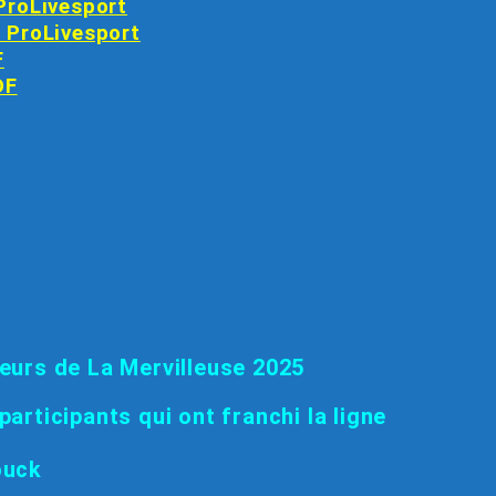
 ProLivesport
e ProLivesport
F
DF
ueurs de La Mervilleuse 2025
participants qui ont franchi la ligne
ouck