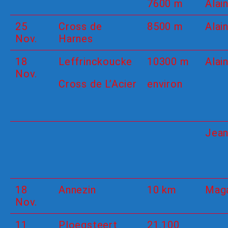
7600 m
Alain
25
Cross de
8500 m
Alain
Nov.
Harnes
18
Leffrinckoucke
10300 m
Alain
Nov.
Cross de L’Acier
environ
Jea
18
Annezin
10 km
Maga
Nov.
11
Ploegsteert
21.100