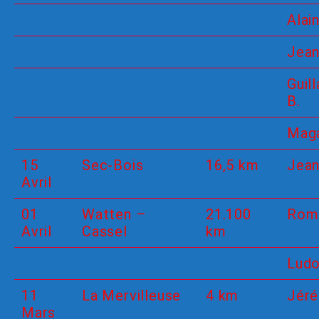
Alain
Jea
Guil
B.
Maga
15
Sec-Bois
16,5 km
Jean
Avril
01
Watten –
21.100
Rom
Avril
Cassel
km
Ludo
11
La Mervilleuse
4 km
Jér
Mars