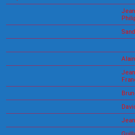
Jean
Phil
Sand
Alain
Jean
Fran
Brun
Davi
Jea
Guil