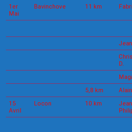
1er
Bavinchove
11 km
Fabr
Mai
Jea
Chri
D.
Maga
5,8 km
Alain
15
Locon
10 km
Jean
Avril
Phil