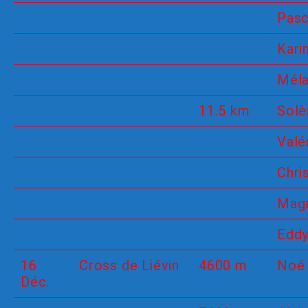
Pasc
Kari
Méla
11.5 km
Solè
Valé
Chri
Maga
Edd
16
Cross de Liévin
4600 m
Noé
Déc.