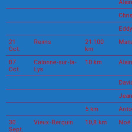
Alain
Chri
Edd
21
Reims
21.100
Man
Oct.
km
07
Calonne-sur-la-
10 km
Alain
Oct.
Lys
Davi
Jea
5 km
Anto
30
Vieux-Berquin
10,8 km
Noé
Sept.