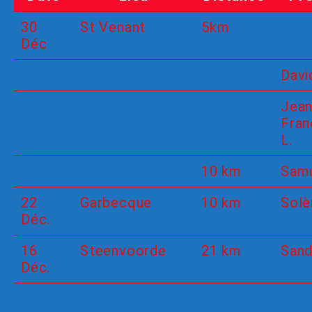
30
St Venant
5km
Déc
Davi
Jean
Fran
L.
10 km
Samu
22
Garbecque
10 km
Solè
Déc.
16
Steenvoorde
21 km
Sand
Déc.