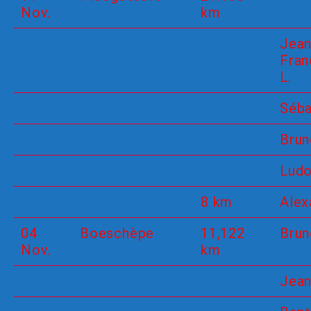
Nov.
km
Jean
Fran
L.
Séba
Brun
Ludo
8 km
Alex
04
Boeschèpe
11,122
Brun
Nov.
km
Jea