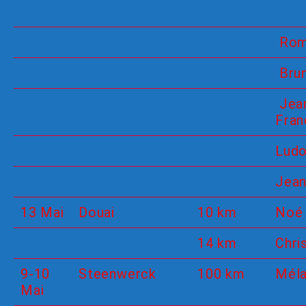
Rom
Bru
Jea
Fran
Ludo
Jea
13 Mai
Douai
10 km
Noé
14 km
Chri
9-10
Steenwerck
100 km
Méla
Mai