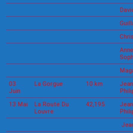
Davi
Guil
Chri
Anne
Soph
Maga
03
La Gorgue
10 km
Jean
Juin
Phil
13 Mai
La Route Du
42,195
Jean
Louvre
Phil
Jea