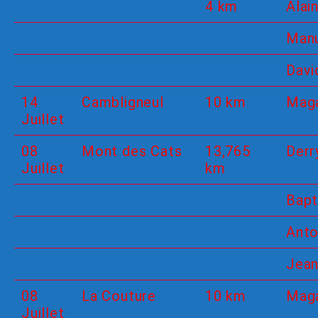
4 km
Alain
Man
Davi
14
Cambligneul
10 km
Maga
Juillet
08
Mont des Cats
13,765
Derr
Juillet
km
Bapt
Anto
Jea
08
La Couture
10 km
Maga
Juillet