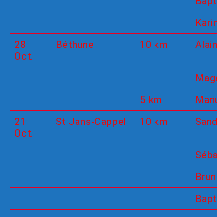
Bapt
Kari
28
Béthune
10 km
Alain
Oct.
Maga
5 km
Man
21
St Jans-Cappel
10 km
Sand
Oct.
Séba
Brun
Bapt