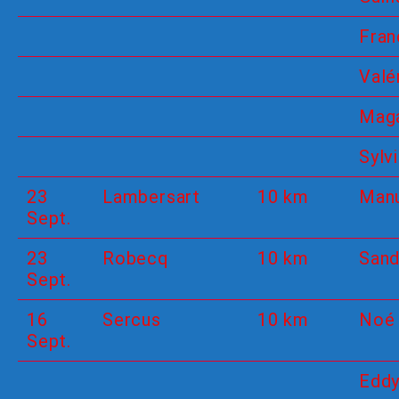
Fran
Valé
Maga
Sylv
23
Lambersart
10 km
Man
Sept.
23
Robecq
10 km
Sand
Sept.
16
Sercus
10 km
Noé
Sept.
Edd